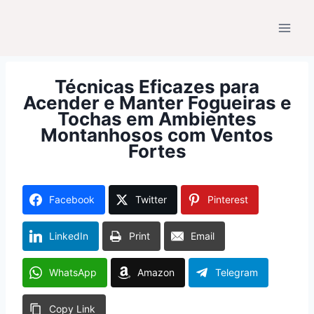
Pular
para
o
Conteúdo
Técnicas Eficazes para
Acender e Manter Fogueiras e
Tochas em Ambientes
Montanhosos com Ventos
Fortes
Facebook
Twitter
Pinterest
LinkedIn
Print
Email
WhatsApp
Amazon
Telegram
Copy Link