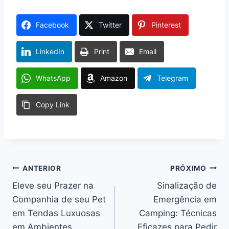
Facebook
Twitter
Pinterest
LinkedIn
Print
Email
WhatsApp
Amazon
Telegram
Copy Link
Navegação
ANTERIOR
PRÓXIMO
Eleve seu Prazer na
Sinalização de
de
Companhia de seu Pet
Emergência em
Post
em Tendas Luxuosas
Camping: Técnicas
em Ambientes
Eficazes para Pedir