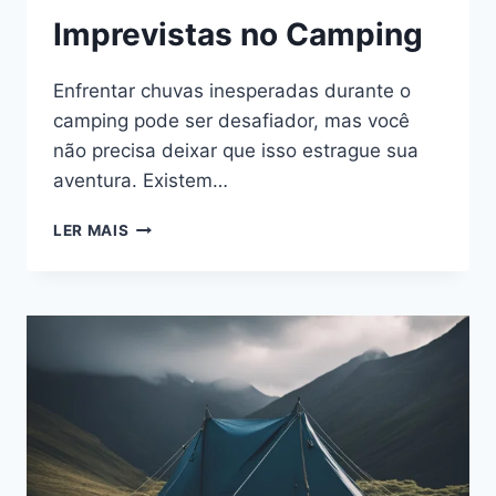
Imprevistas no Camping
Enfrentar chuvas inesperadas durante o
camping pode ser desafiador, mas você
não precisa deixar que isso estrague sua
aventura. Existem…
TÉCNICAS
LER MAIS
DE
SECAGEM
RÁPIDA
PARA
ROUPAS
E
EQUIPAMENTOS
APÓS
ENFRENTAR
CHUVAS
IMPREVISTAS