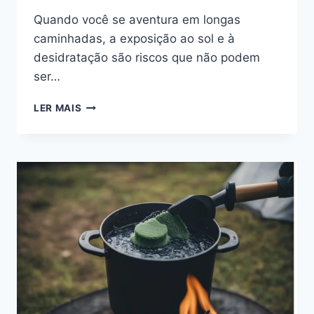
Quando você se aventura em longas
caminhadas, a exposição ao sol e à
desidratação são riscos que não podem
ser…
PREVINA
LER MAIS
INSOLAÇÃO
E
DESIDRATAÇÃO
DURANTE
LONGAS
CAMINHADAS
E
DESLOCAMENTOS
EM
AVENTURAS
AO
AR
LIVRE