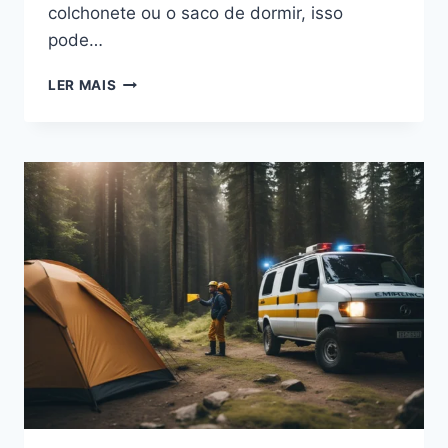
colchonete ou o saco de dormir, isso
pode…
IMPROVISE
LER MAIS
UMA
CAMA
DE
CAMPING
QUANDO
VOCÊ
ESQUECER
O
COLCHONETE
OU
SACO
DE
DORMIR