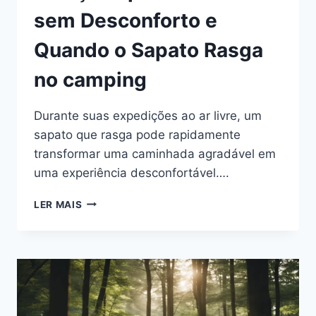
sem Desconforto e
Quando o Sapato Rasga
no camping
Durante suas expedições ao ar livre, um
sapato que rasga pode rapidamente
transformar uma caminhada agradável em
uma experiência desconfortável….
SOLUÇÕES
LER MAIS
PARA
CAMINHAR
SEM
DESCONFORTO
E
QUANDO
O