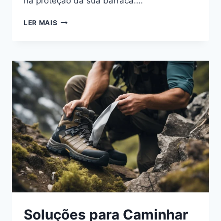
na proteção da sua barraca….
DICAS
LER MAIS
ESSENCIAIS
PARA
PROTEGER
SUA
BARRACA
DE
GRANIZO
EM
TERRENOS
MONTANHOSOS
DURANTE
TEMPESTADES
Soluções para Caminhar