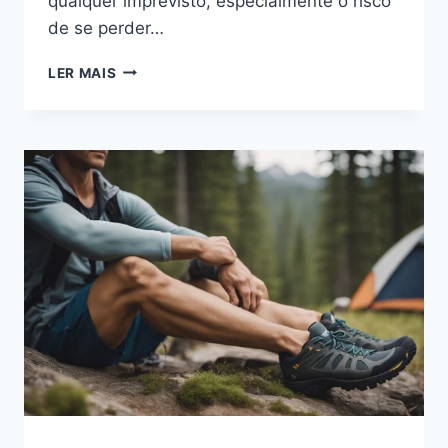
qualquer imprevisto, especialmente o risco
de se perder…
ENFRENTE
LER MAIS
A
PERDA
EM
TRILHAS
DURANTE
O
CAMPING
COM
AS
ESCOLHAS
CERTAS
PARA
RETORNAR
EM
SEGURANÇA