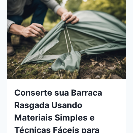
CAMPING:
TÉCNICAS
EFICAZES
PARA
PEDIR
RESGATE
EM
ÁREAS
REMOTAS
Conserte sua Barraca
Rasgada Usando
Materiais Simples e
Técnicas Fáceis para