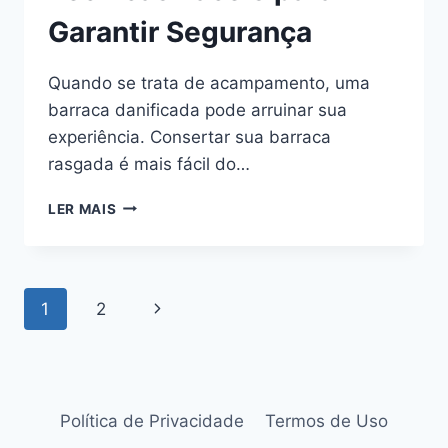
Garantir Segurança
Quando se trata de acampamento, uma
barraca danificada pode arruinar sua
experiência. Consertar sua barraca
rasgada é mais fácil do…
CONSERTE
LER MAIS
SUA
BARRACA
RASGADA
USANDO
Navegação
Página
1
2
MATERIAIS
SIMPLES
da
Seguinte
E
TÉCNICAS
Página
FÁCEIS
PARA
Política de Privacidade
Termos de Uso
GARANTIR