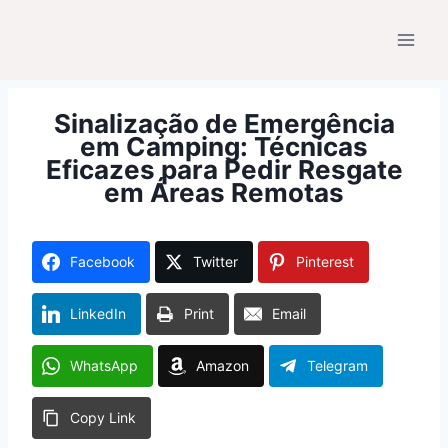
Pular
para
o
Conteúdo
Sinalização de Emergência
em Camping: Técnicas
Eficazes para Pedir Resgate
em Áreas Remotas
Facebook
Twitter
Pinterest
LinkedIn
Print
Email
WhatsApp
Amazon
Telegram
Copy Link