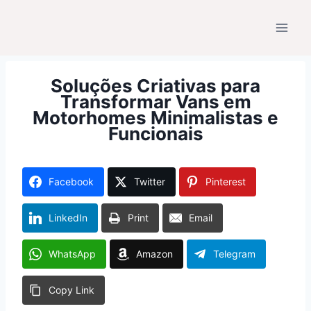
Pular
para
o
Conteúdo
Soluções Criativas para
Transformar Vans em
Motorhomes Minimalistas e
Funcionais
Facebook
Twitter
Pinterest
LinkedIn
Print
Email
WhatsApp
Amazon
Telegram
Copy Link