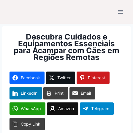
Pular
para
o
Conteúdo
Descubra Cuidados e
Equipamentos Essenciais
para Acampar com Cães em
Regiões Remotas
Facebook
Twitter
Pinterest
LinkedIn
Print
Email
WhatsApp
Amazon
Telegram
Copy Link